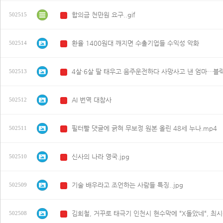
합의금 천만원 요구..gif
502515
N
환율 1400원대 깨지면 수출기업들 수익성 악화
502514
N
502513
N
AI 번역 대참사
502512
N
필터빨 댓글에 긁혀 무보정 원본 올린 48세 누나.mp4
502511
N
신사의 나라 영국.jpg
502510
N
기술 배우라고 조언하는 사람들 특징..jpg
502509
N
502508
N