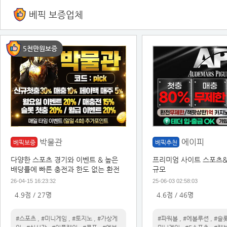
베픽 보증업체
5천만원보증
박물관
에이피
베픽보증
베픽추천
다양한 스포츠 경기와 이벤트 & 높은
프리미엄 사이트 스포츠
배당률에 빠른 충전과 한도 없는 환전
규모
26-04-15 16:23:32
25-06-03 02:58:03
4.9점 / 27명
4.6점 / 46명
#스포츠
,
#미니게임
,
#토지노
,
#가상게
#파워볼
,
#에볼루션
,
#슬