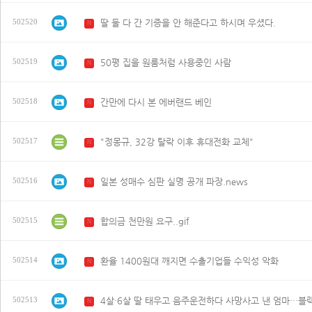
딸 둘 다 간 기증을 안 해준다고 하시며 우셨다.
502520
N
50평 집을 원룸처럼 사용중인 사람
502519
N
간만에 다시 본 에버랜드 베인
502518
N
"정몽규, 32강 탈락 이후 휴대전화 교체"
502517
N
일본 성매수 심판 실명 공개 파장.news
502516
N
합의금 천만원 요구..gif
502515
N
환율 1400원대 깨지면 수출기업들 수익성 악화
502514
N
502513
N