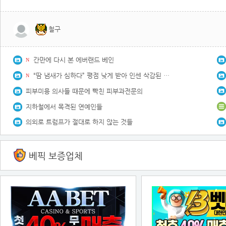
철구
간만에 다시 본 에버랜드 베인
N
“땀 냄새가 심하다” 평점 낮게 받아 인센 삭감된 설치 기사.jpg
N
피부미용 의사들 때문에 빡친 피부과전문의
지하철에서 목격된 연예인들
의외로 트럼프가 절대로 하지 않는 것들
베픽 보증업체