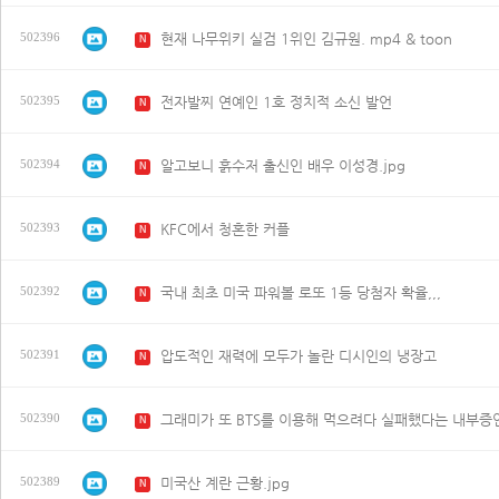
현재 나무위키 실검 1위인 김규원. mp4 & toon
502396
N
전자발찌 연예인 1호 정치적 소신 발언
502395
N
알고보니 흙수저 출신인 배우 이성경.jpg
502394
N
KFC에서 청혼한 커플
502393
N
국내 최초 미국 파워볼 로또 1등 당첨자 확율,,,
502392
N
압도적인 재력에 모두가 놀란 디시인의 냉장고
502391
N
그래미가 또 BTS를 이용해 먹으려다 실패했다는 내부증
502390
N
미국산 계란 근황.jpg
502389
N