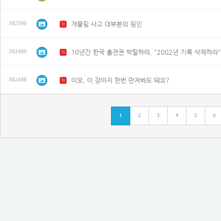
개물림 사고 대부분의 원인
502500
N
502499
N
이모, 이 강아지 한번 만져봐도 돼요?
502498
N
1
2
3
4
5
6