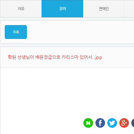
자유
유머
연예인
목록
학원 선생님이 배윤정급으로 카리스마 있어서..jpg