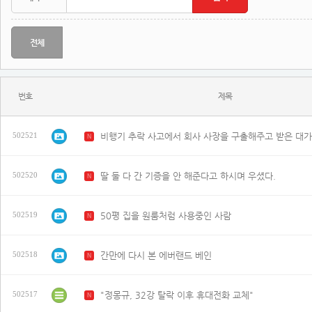
전체
번호
제목
비행기 추락 사고에서 회사 사장을 구출해주고 받은 대가
502521
N
딸 둘 다 간 기증을 안 해준다고 하시며 우셨다.
502520
N
50평 집을 원룸처럼 사용중인 사람
502519
N
간만에 다시 본 에버랜드 베인
502518
N
"정몽규, 32강 탈락 이후 휴대전화 교체"
502517
N