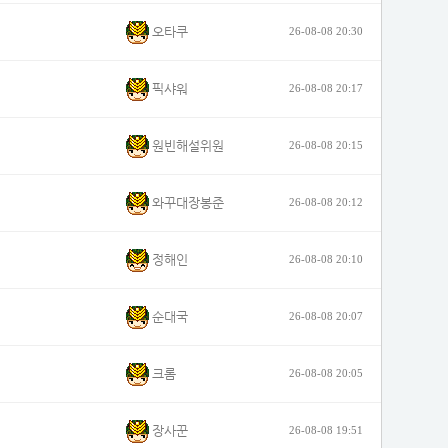
오타쿠
26-08-08 20:30
픽샤워
26-08-08 20:17
원빈해설위원
26-08-08 20:15
와꾸대장봉준
26-08-08 20:12
정해인
26-08-08 20:10
순대국
26-08-08 20:07
크롬
26-08-08 20:05
장사꾼
26-08-08 19:51