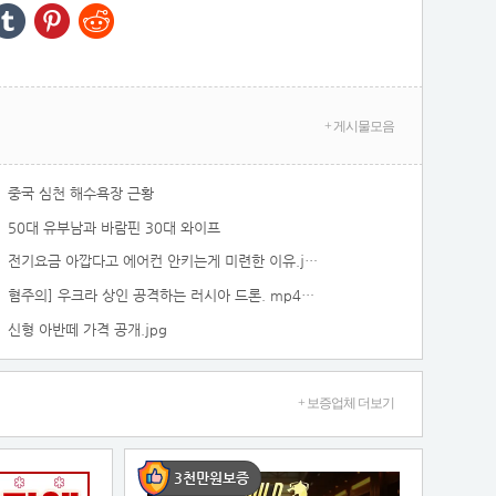
+ 게시물모음
중국 심천 해수욕장 근황
50대 유부남과 바람핀 30대 와이프
전기요금 아깝다고 에어컨 안키는게 미련한 이유.jpg
혐주의] 우크라 상인 공격하는 러시아 드론. mp4 & news
신형 아반떼 가격 공개.jpg
+ 보증업체 더보기
3천만원보증