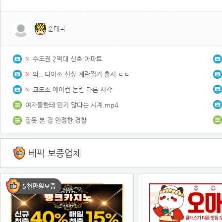
순대국
수도권 2억대 신축 아파트
N
와.. 다이소 신상 계란찜기 출시 ㄷㄷ
N
교도소 에어컨 논란 다른 시각
N
여자들한테 인기 많다는 시계.mp4
잘못 본 걸 인정한 경찰
베픽 보증업체
5천만원보증