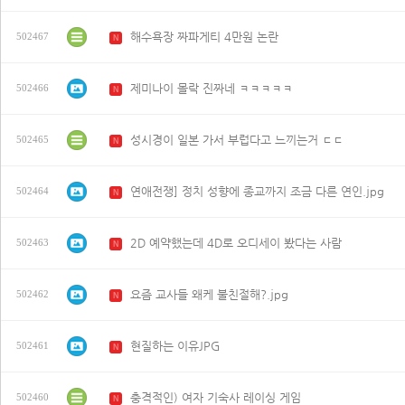
해수욕장 짜파게티 4만원 논란
502467
N
제미나이 몰락 진짜네 ㅋㅋㅋㅋㅋ
502466
N
성시경이 일본 가서 부럽다고 느끼는거 ㄷㄷ
502465
N
연애전쟁] 정치 성향에 종교까지 조금 다른 연인.jpg
502464
N
2D 예약했는데 4D로 오디세이 봤다는 사람
502463
N
요즘 교사들 왜케 불친절해?.jpg
502462
N
현질하는 이유JPG
502461
N
충격적인) 여자 기숙사 레이싱 게임
502460
N