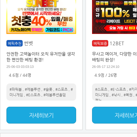
썬벳
12BET
베픽추천
베픽보증
안전한 고액놀이터 오직 유저만을 생각
무사고 메이저, 다양한 
한 편안한 베팅 환경!
배팅의 완성!
25-06-03 03:03:13
26-05-17 12:24:10
4.6점 / 44명
4.9점 / 26명
#파워볼
,
#에볼루션
,
#슬롯
,
#스포츠
,
#
#스포츠
,
#E-스포츠
,
#카
미니게임
,
#E스포츠
,
#레볼루션홀덤
미니게임
,
#낚시
,
#복권
,
케노
자세히보기
자세히보