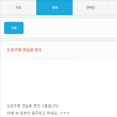
자유
유머
연예인
목록
도로주행 연습용 벤츠
도로주행 연습용 벤츠 C클입니다.
차에 써 있듯이 원주라고 하네요. ㄷㄷㄷ