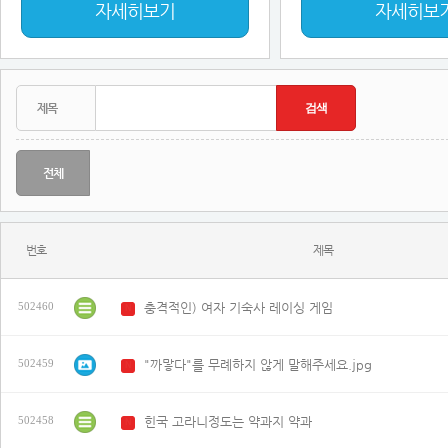
자세히보기
자세히보
전체
번호
제목
충격적인) 여자 기숙사 레이싱 게임
502460
N
"까맣다"를 무례하지 않게 말해주세요.jpg
502459
N
힌국 고라니정도는 약과지 약과
502458
N