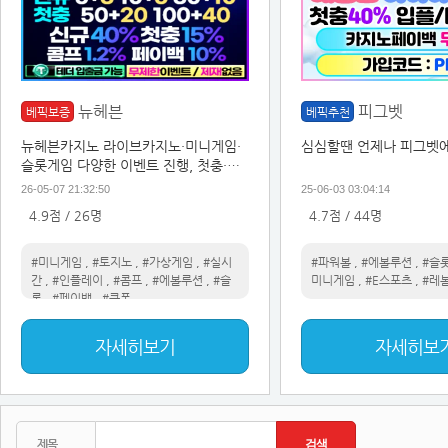
뉴헤븐
피그벳
베픽보증
베픽추천
뉴헤븐카지노 라이브카지노·미니게임·
심심할땐 언제나 피그벳에
슬롯게임 다양한 이벤트 진행, 첫충·재
충·페이백 혜택과 빠른충전 무제한환전
26-05-07 21:32:50
25-06-03 03:04:14
지원
4.9점 / 26명
4.7점 / 44명
#미니게임
,
#토지노
,
#가상게임
,
#실시
#파워볼
,
#에볼루션
,
#슬
간
,
#인플레이
,
#콤프
,
#에볼루션
,
#슬
미니게임
,
#E스포츠
,
#레
롯
,
#페이백
,
#쿠폰
자세히보기
자세히보