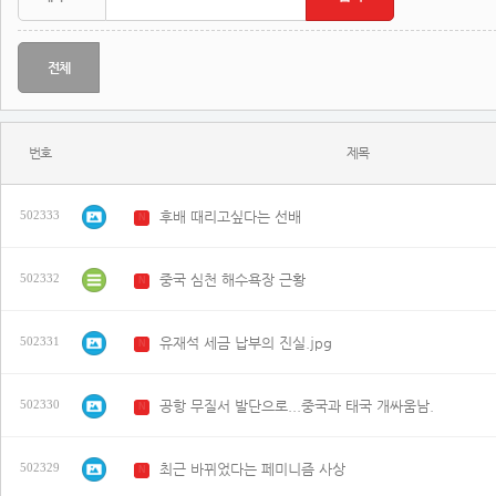
전체
번호
제목
후배 때리고싶다는 선배
502333
N
중국 심천 해수욕장 근황
502332
N
유재석 세금 납부의 진실.jpg
502331
N
공항 무질서 발단으로...중국과 태국 개싸움남.
502330
N
최근 바뀌었다는 페미니즘 사상
502329
N