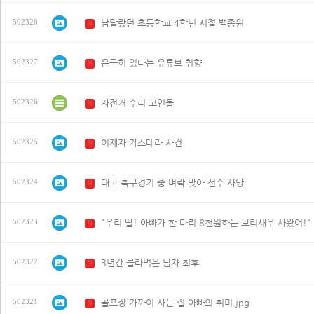
남달랐던 초등학교 4학년 시절 백종원
502328
N
은근히 있다는 유튜브 취향
502327
N
자전거 수리 고인물
502326
N
어제자 카스테라 사건
502325
N
태국 축구경기 중 벼락 맞아 선수 사망
502324
N
"우리 딸! 아빠가 한 마리 8천원하는 보리새우 사왔어!"
502323
N
3년간 콜라먹은 남자 최후
502322
N
골프장 가까이 사는 집 아빠의 취미.jpg
502321
N