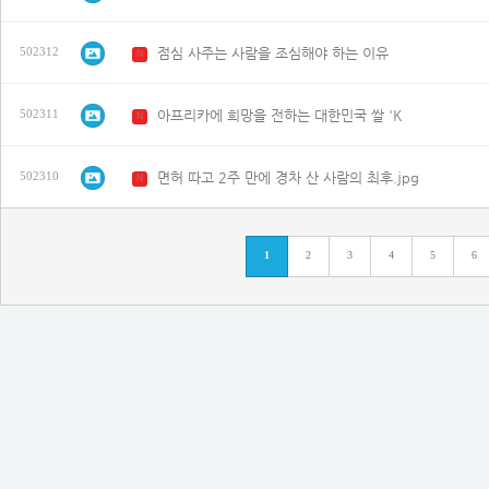
점심 사주는 사람을 조심해야 하는 이유
502312
N
아프리카에 희망을 전하는 대한민국 쌀 'K
502311
N
면허 따고 2주 만에 경차 산 사람의 최후.jpg
502310
N
1
2
3
4
5
6