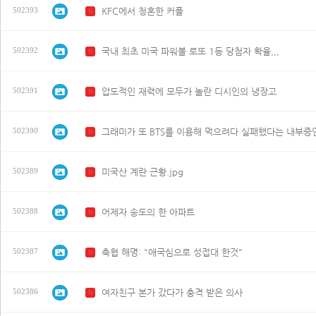
KFC에서 청혼한 커플
502393
N
국내 최초 미국 파워볼 로또 1등 당첨자 확율,,,
502392
N
압도적인 재력에 모두가 놀란 디시인의 냉장고
502391
N
그래미가 또 BTS를 이용해 먹으려다 실패했다는 내부증
502390
N
미국산 계란 근황.jpg
502389
N
어제자 송도의 한 아파트
502388
N
축협 해명: "애국심으로 성접대 한것"
502387
N
여자친구 본가 갔다가 충격 받은 의사
502386
N