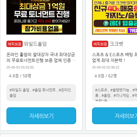
와일드홀덤
크크벳
베픽보증
베픽보증
온라인 홀덤의 절대강자 국내 최대상금
스포츠 & E스포츠 배팅 
의 무료토너먼트진행 보증 업체 인증 사
업계 최대 자본력 !
이트
25-06-03 03:20:50
25-06-03 02:48:22
4.8점 / 58명
4.8점 / 62명
#와일드 홀덤
,
#홀덤 토너먼트
,
#온라인
#스포츠
,
#솔랭벳가능
,
#
홀덤
롯
,
#홀덤
,
#미니게임
,
#
본력1등
자세히보기
자세히보