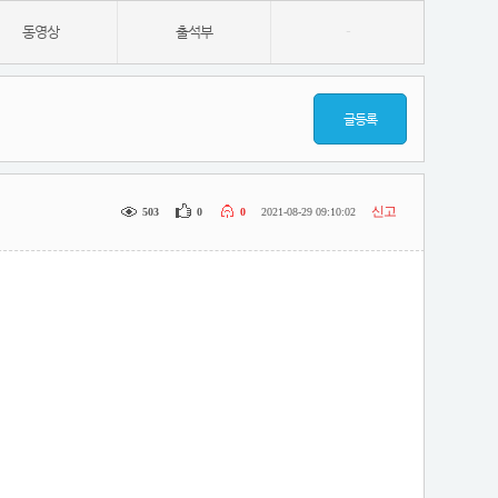
동영상
출석부
-
글등록
신고
503
0
0
2021-08-29 09:10:02