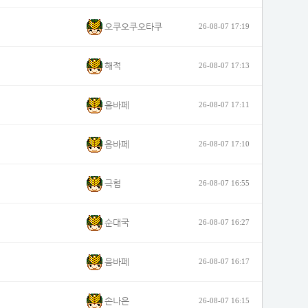
오쿠오쿠오타쿠
26-08-07 17:19
해적
26-08-07 17:13
음바페
26-08-07 17:11
음바페
26-08-07 17:10
극혐
26-08-07 16:55
순대국
26-08-07 16:27
음바페
26-08-07 16:17
손나은
26-08-07 16:15