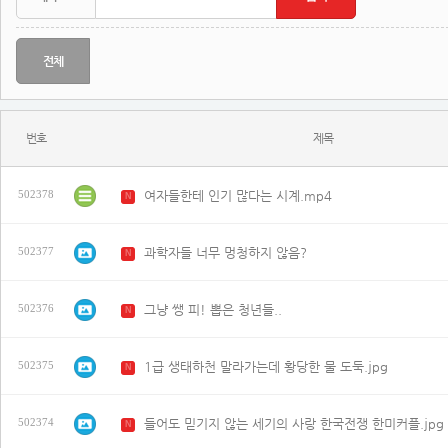
전체
번호
제목
여자들한테 인기 많다는 시계.mp4
502378
N
과학자들 너무 멍청하지 않음?
502377
N
그냥 쌩 피! 뽑은 청년들..
502376
N
1급 생태하천 말라가는데 황당한 물 도둑.jpg
502375
N
들어도 믿기지 않는 세기의 사랑 한국전쟁 한미커플.jpg
502374
N