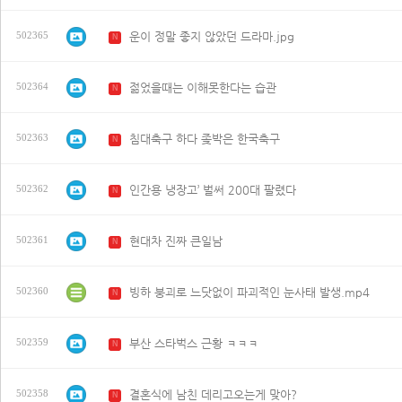
운이 정말 좋지 않았던 드라마.jpg
502365
N
젊었을때는 이해못한다는 습관
502364
N
침대축구 하다 좆박은 한국축구
502363
N
인간용 냉장고’ 벌써 200대 팔렸다
502362
N
현대차 진짜 큰일남
502361
N
빙하 붕괴로 느닷없이 파괴적인 눈사태 발생.mp4
502360
N
부산 스타벅스 근황 ㅋㅋㅋ
502359
N
결혼식에 남친 데리고오는게 맞아?
502358
N