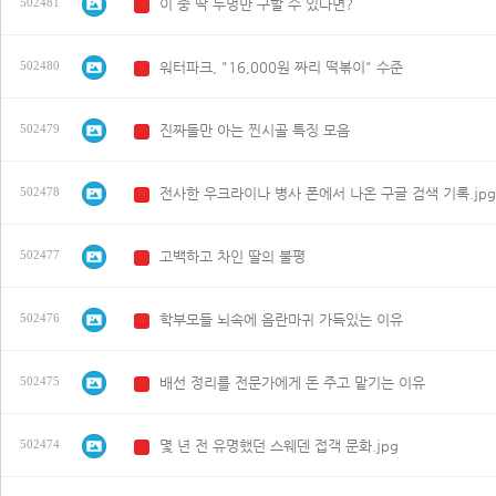
이 중 딱 두명만 구할 수 있다면?
502481
N
워터파크, "16,000원 짜리 떡볶이" 수준
502480
N
진짜들만 아는 찐시골 특징 모음
502479
N
전사한 우크라이나 병사 폰에서 나온 구글 검색 기록.jpg
502478
N
고백하고 차인 딸의 불평
502477
N
학부모들 뇌속에 음란마귀 가득있는 이유
502476
N
배선 정리를 전문가에게 돈 주고 맡기는 이유
502475
N
몇 년 전 유명했던 스웨덴 접객 문화.jpg
502474
N