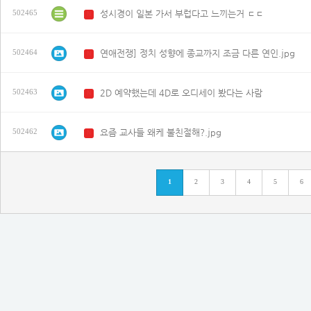
성시경이 일본 가서 부럽다고 느끼는거 ㄷㄷ
502465
N
연애전쟁] 정치 성향에 종교까지 조금 다른 연인.jpg
502464
N
2D 예약했는데 4D로 오디세이 봤다는 사람
502463
N
요즘 교사들 왜케 불친절해?.jpg
502462
N
1
2
3
4
5
6