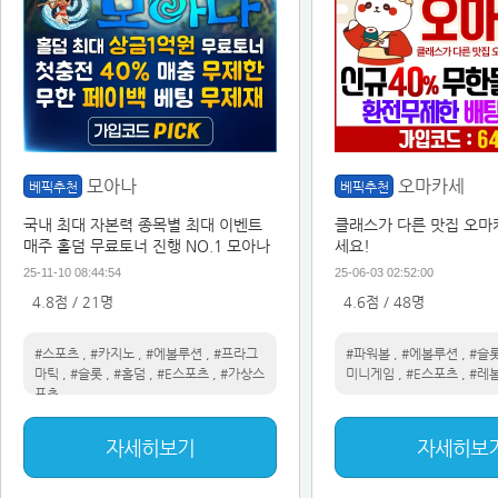
모아나
오마카세
베픽추천
베픽추천
국내 최대 자본력 종목별 최대 이벤트
클래스가 다른 맛집 오마
매주 홀덤 무료토너 진행 NO.1 모아나
세요!
25-11-10 08:44:54
25-06-03 02:52:00
4.8점 / 21명
4.6점 / 48명
#스포츠
,
#카지노
,
#에볼루션
,
#프라그
#파워볼
,
#에볼루션
,
#슬
마틱
,
#슬롯
,
#홀덤
,
#E스포츠
,
#가상스
미니게임
,
#E스포츠
,
#레
포츠
자세히보기
자세히보