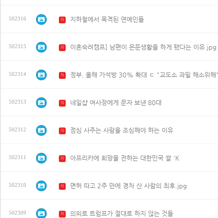
지하철에서 목격된 연예인들
502316
N
이혼숙려캠프] 남편이 은둔생활을 하게 됐다는 이유.jpg
502315
N
정부, 올해 가석방 30% 확대 ㄷ "교도소 과밀 해소위해
502314
N
네일샵 여사장에게 문자 보낸 80대
502313
N
점심 사주는 사람을 조심해야 하는 이유
502312
N
아프리카에 희망을 전하는 대한민국 쌀 'K
502311
N
면허 따고 2주 만에 경차 산 사람의 최후.jpg
502310
N
의외로 트럼프가 절대로 하지 않는 것들
502309
N