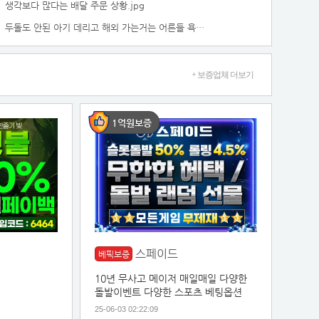
생각보다 많다는 배달 주문 상황.jpg
두돌도 안된 아기 데리고 해외 가는거는 어른들 욕심인가??
+ 보증업체 더보기
1억원보증
스페이드
베픽보증
10년 무사고 메이저 매일매일 다양한
돌발이벤트 다양한 스포츠 베팅옵션
25-06-03 02:22:09