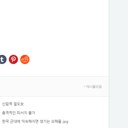
+ 게시물모음
신림역 절도女
충격적인 피서지 물가
한국 군대에 익숙해지면 생기는 오해들.jpg