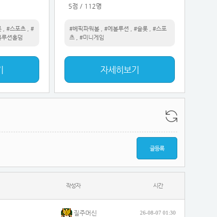
5점 / 112명
롯
,
#스포츠
,
#
#베픽파워볼
,
#에볼루션
,
#슬롯
,
#스포
볼루션홀덤
츠
,
#미니게임
기
자세히보기
글등록
작성자
시간
질주머신
26-08-07 01:30