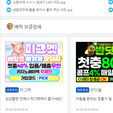
소중이에 ㅂㅈㅇ 냄새가 나는 이유.jpg
냉동만두에 물을 부어서 풀어 주는 이유.jpg
베픽 보증업체
피그벳
반딧불
베픽추천
베픽추천
심심할땐 언제나 피그벳에서 즐기세요!
어둠을 밝히는 한줄기 빛
25-06-03 03:04:14
25-06-03 02:56:01