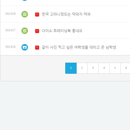
힌국 고라니정도는 약과지 약과
502458
N
다이소 트레이닝복 좋네요
502457
N
같이 사진 찍고 싶은 여학생을 데리고 온 남학생
502456
N
1
2
3
4
5
6