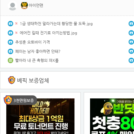
아이언맨
1급 생태하천 말라가는데 황당한 물 도둑.jpg
N
에어컨 킬때 전기료 아끼는방법.jpg
N
추성훈 오토바이 가격
페미는 남자 좋아하면 안돼?
빨아라 내 큰 흑형의 꽈X를
베픽 보증업체
3천만원보증