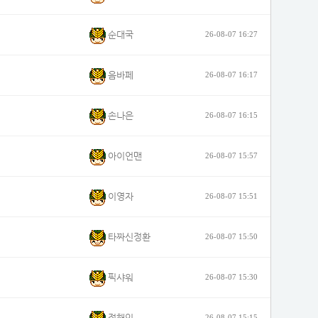
순대국
26-08-07 16:27
음바페
26-08-07 16:17
손나은
26-08-07 16:15
아이언맨
26-08-07 15:57
이영자
26-08-07 15:51
타짜신정환
26-08-07 15:50
픽샤워
26-08-07 15:30
정해인
26-08-07 15:15