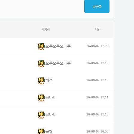
글등록
작성자
시간
오쿠오쿠오타쿠
26-08-07 17:25
오쿠오쿠오타쿠
26-08-07 17:19
해적
26-08-07 17:13
음바페
26-08-07 17:11
음바페
26-08-07 17:10
극혐
26-08-07 16:55