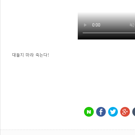
대들지 마라 죽는다!