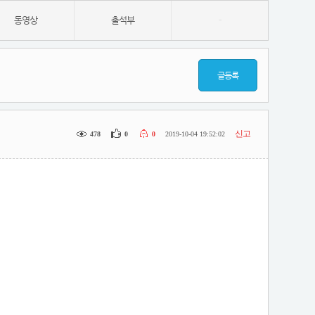
동영상
출석부
-
글등록
신고
478
0
0
2019-10-04 19:52:02