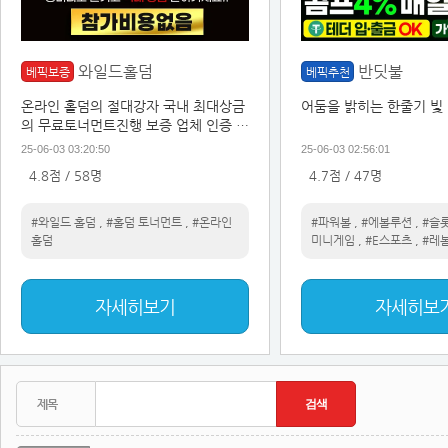
와일드홀덤
반딧불
베픽보증
베픽추천
온라인 홀덤의 절대강자 국내 최대상금
어둠을 밝히는 한줄기 빛
의 무료토너먼트진행 보증 업체 인증 사
이트
25-06-03 03:20:50
25-06-03 02:56:01
4.8점 / 58명
4.7점 / 47명
#와일드 홀덤
,
#홀덤 토너먼트
,
#온라인
#파워볼
,
#에볼루션
,
#슬
홀덤
미니게임
,
#E스포츠
,
#레
자세히보기
자세히보