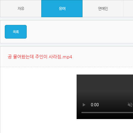
자유
유머
연예인
목록
공 물어왔는데 주인이 사라짐.mp4