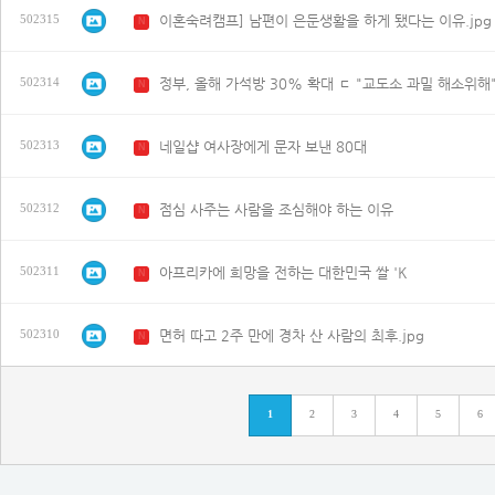
이혼숙려캠프] 남편이 은둔생활을 하게 됐다는 이유.jpg
502315
N
정부, 올해 가석방 30% 확대 ㄷ "교도소 과밀 해소위해
502314
N
네일샵 여사장에게 문자 보낸 80대
502313
N
점심 사주는 사람을 조심해야 하는 이유
502312
N
아프리카에 희망을 전하는 대한민국 쌀 'K
502311
N
면허 따고 2주 만에 경차 산 사람의 최후.jpg
502310
N
1
2
3
4
5
6