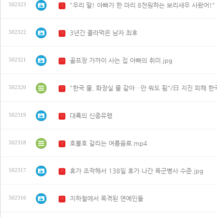
"우리 딸! 아빠가 한 마리 8천원하는 보리새우 사왔어!"
502323
N
3년간 콜라먹은 남자 최후
502322
N
골프장 가까이 사는 집 아빠의 취미.jpg
502321
N
502320
N
대륙의 신종유행
502319
N
호불호 갈리는 여름음료.mp4
502318
N
휴가 조작해서 138일 휴가 나간 육군병사 수준.jpg
502317
N
지하철에서 목격된 연예인들
502316
N