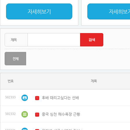
자세히보기
자세히보
전체
번호
제목
후배 때리고싶다는 선배
502333
N
중국 심천 해수욕장 근황
502332
N