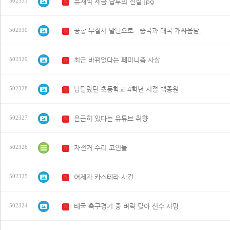
유재석 세금 납부의 진실.jpg
502331
N
공항 무질서 발단으로...중국과 태국 개싸움남.
502330
N
최근 바뀌었다는 페미니즘 사상
502329
N
남달랐던 초등학교 4학년 시절 백종원
502328
N
은근히 있다는 유튜브 취향
502327
N
자전거 수리 고인물
502326
N
어제자 카스테라 사건
502325
N
태국 축구경기 중 벼락 맞아 선수 사망
502324
N