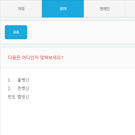
자유
유머
연예인
목록
다음은 어디인지 맞혀보세요?
1. 좉병신
2. 큰병신
힌트 엠빙신