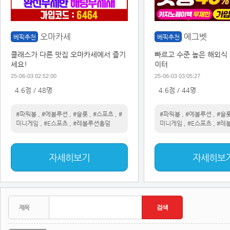
오마카세
에그벳
베픽추천
베픽추천
클래스가 다른 맛집 오마카세에서 즐기
빠르고 수준 높은 해외식 
세요!
이터
25-06-03 02:52:00
25-06-03 03:05:27
4.6점 / 48명
4.6점 / 44명
#파워볼
,
#에볼루션
,
#슬롯
,
#스포츠
,
#
#파워볼
,
#에볼루션
,
#슬
미니게임
,
#E스포츠
,
#레볼루션홀덤
미니게임
,
#E스포츠
,
#레
자세히보기
자세히보