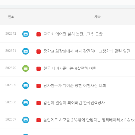
번호
제목
교도소 에어컨 설치 논란...그후 근황
502372
N
중학교 화장실에서 여자 강간하다 교생한테 걸린 일진
502371
N
천국 데려가준다는 9살연하 여친
502370
N
남자친구가 찍어준 망한 여친사진 대회
502369
N
감전이 일상이 되어버린 한국전력공사
502368
N
놀랍게도 사고율 2%밖에 안된다는 엘리베이터.gif & tx
502367
N