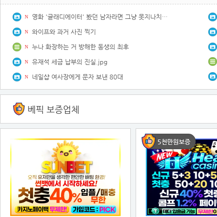
영화 '글래디에이터' 봤던 남자라면 그냥 못지나치는 곳.mp4
N
와이프와 과거 사진 찍기
N
누나 화장하는 거 방해한 동생의 최후
N
유재석 세금 납부의 진실.jpg
N
네일샵 여사장에게 문자 보낸 80대
N
베픽 보증업체
5천만원보증