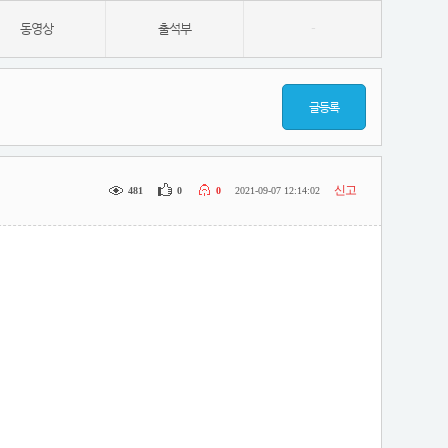
동영상
출석부
-
글등록
신고
481
0
0
2021-09-07 12:14:02