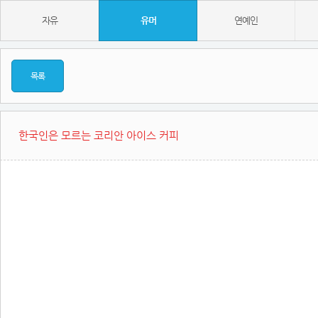
자유
유머
연예인
목록
한국인은 모르는 코리안 아이스 커피