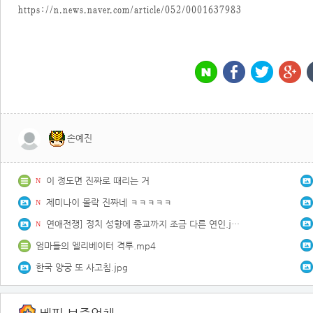
https://n.news.naver.com/article/052/0001637983
손예진
이 정도면 진짜로 때리는 거
N
제미나이 몰락 진짜네 ㅋㅋㅋㅋㅋ
N
연애전쟁] 정치 성향에 종교까지 조금 다른 연인.jpg
N
엄마들의 엘리베이터 격투.mp4
한국 양궁 또 사고침.jpg