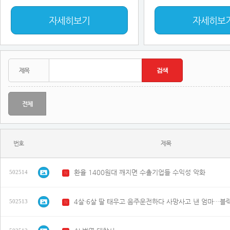
자세히보기
자세히보
전체
번호
제목
환율 1400원대 깨지면 수출기업들 수익성 악화
502514
N
502513
N