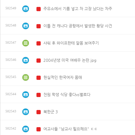
주유소에서 기름 넣고 차 고장 났다는 차주
502549
N
이틀 전 캐나다 공항에서 발생한 황당 사건
502548
N
샤워 후 와이프한테 알몸 보여주기
502547
N
2004년생 미국 여배우 논란.jpg
502546
N
현실적인 한국여자 몸매
502545
N
천원 학생 식당 좋다vs별로다
502544
N
북한군 3
502543
N
여교사들 "남교사 필요해요" ㄷㄷ
502542
N