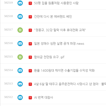
50평 집을 원룸처럼 사용중인 사람
502519
N
간만에 다시 본 에버랜드 베인
502518
N
"정몽규, 32강 탈락 이후 휴대전화 교체"
502517
N
일본 성매수 심판 실명 공개 파장.news
502516
N
합의금 천만원 요구..gif
502515
N
환율 1400원대 깨지면 수출기업들 수익성 악화
502514
N
502513
N
AI 번역 대참사
502512
N