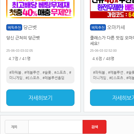
당근벳
오마카세
베픽추천
베픽추천
당신 근처의 당근벳
클래스가 다른 맛집 오마
세요!
25-06-03 03:02:05
25-06-03 02:52:00
4.7점 / 41명
4.6점 / 48명
#파워볼
,
#에볼루션
,
#슬롯
,
#스포츠
,
#
#파워볼
,
#에볼루션
,
#슬
미니게임
,
#E스포츠
,
#레볼루션홀덤
미니게임
,
#E스포츠
,
#레
자세히보기
자세히보