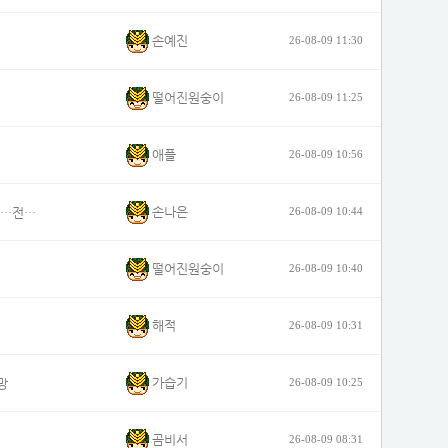
손예진
26-08-09 11:30
떨어진원숭이
26-08-09 11:25
애플
26-08-09 10:56
손나은
10년간 한국 출전권 박탈하라, "2002년 기록 삭제하라"…전세계 난리
26-08-09 10:44
떨어진원숭이
26-08-09 10:40
해적
26-08-09 10:31
가습기
망
26-08-09 10:25
곰비서
26-08-09 08:31