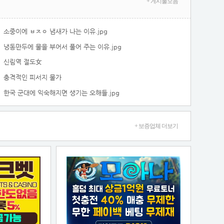
+ 게시물모음
소중이에 ㅂㅈㅇ 냄새가 나는 이유.jpg
냉동만두에 물을 부어서 풀어 주는 이유.jpg
신림역 절도女
충격적인 피서지 물가
한국 군대에 익숙해지면 생기는 오해들.jpg
+ 보증업체 더보기