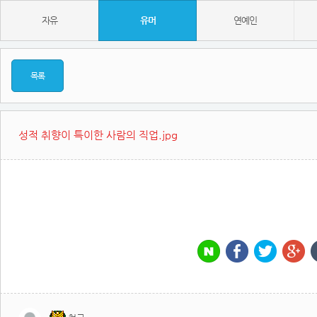
자유
유머
연예인
목록
성적 취향이 특이한 사람의 직업.jpg