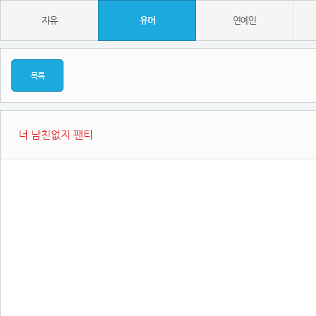
자유
유머
연예인
목록
너 남친없지 팬티