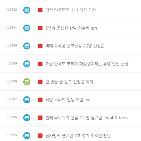
대전 야쿠르트 소녀 최신 근황
502402
N
8년차 은행원 한달 지출비.jpg
502401
N
역대 육해공 참모총장 46명 입장문
502400
N
요즘 단체로 코리아 패싱중이라는 유명 연합 근황
502399
N
안 맞을 줄 알고 선빵친 여자
502398
N
서양 누나의 인생 조언.jpg
502397
N
현재 나무위키 실검 1위인 김규원. mp4 & toon
502396
N
전자발찌 연예인 1호 정치적 소신 발언
502395
N