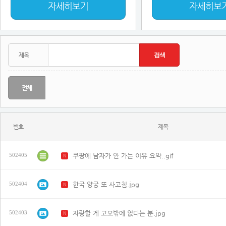
자세히보기
자세히보
전체
번호
제목
쿠팡에 남자가 안 가는 이유 요약..gif
502405
N
한국 양궁 또 사고침.jpg
502404
N
자랑할 게 고모밖에 없다는 분.jpg
502403
N