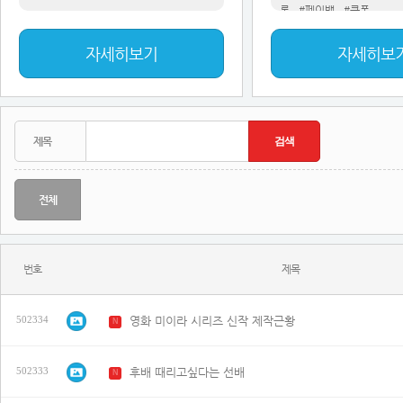
롯
,
#페이백
,
#쿠폰
자세히보기
자세히보
전체
번호
제목
영화 미이라 시리즈 신작 제작근황
502334
N
후배 때리고싶다는 선배
502333
N