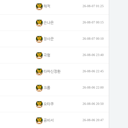
해적
26-08-07 01:25
손나은
26-08-07 00:15
장사꾼
26-08-07 00:10
극혐
26-08-06 23:40
타짜신정환
26-08-06 22:45
크롬
26-08-06 22:00
오타쿠
26-08-06 20:50
곰비서
26-08-06 20:47