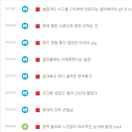
놀랍게도 사고율 2%밖에 안된다는 엘리베이터.gif & tx
502367
N
현재 혐한 수준으로 방한 안하는 것
502366
N
운이 정말 좋지 않았던 드라마.jpg
502365
N
젊었을때는 이해못한다는 습관
502364
N
침대축구 하다 좆박은 한국축구
502363
N
인간용 냉장고’ 벌써 200대 팔렸다
502362
N
현대차 진짜 큰일남
502361
N
빙하 붕괴로 느닷없이 파괴적인 눈사태 발생.mp4
502360
N