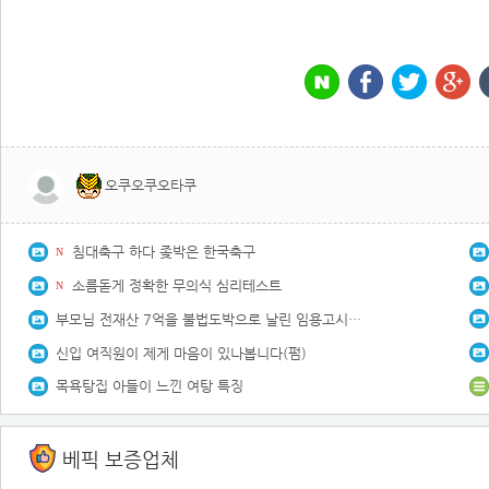
오쿠오쿠오타쿠
침대축구 하다 좆박은 한국축구
N
소름돋게 정확한 무의식 심리테스트
N
부모님 전재산 7억을 불법도박으로 날린 임용고시생딸
신입 여직원이 제게 마음이 있나봅니다(펌)
목욕탕집 아들이 느낀 여탕 특징
베픽 보증업체