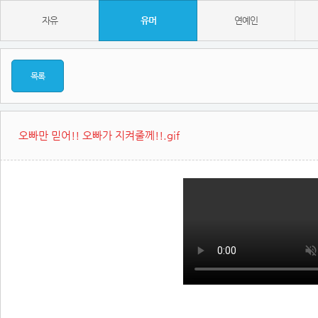
자유
유머
연예인
목록
오빠만 믿어!! 오빠가 지켜줄께!!.gif