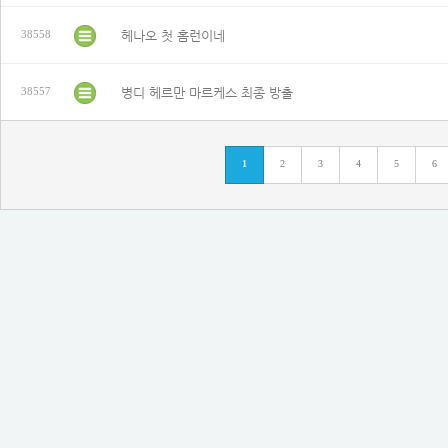
헤나오 첫 홈런이네
38558
병디 헤르만 마르케스 최종 방출
38557
1
2
3
4
5
6