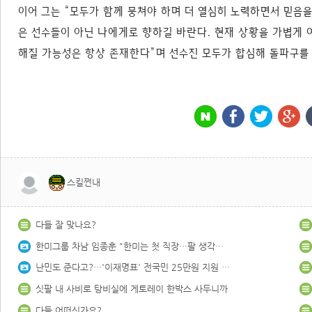
이어 그는 “모두가 함께 뭉쳐야 하며 더 열심히 노력하면서 믿음을
은 선수들이 아닌 나에게로 향하길 바란다. 현재 상황을 가볍게 여
해질 가능성은 항상 존재한다”며 선수진 모두가 합심해 돌파구를
스킬쩐내
다들 잘 맞나요?
한미그룹 차남 임종훈 "한미는 첫 직장…팔 생각없다"
난민도 준다고?…'이재명표' 전국민 25만원 지원 논란
싯팔 내 사비로 탕비실에 게토레이 한박스 사두니까
다들 어떠신가요?