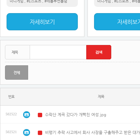
미니게임
,
#E스포츠
,
#레볼루션홀덤
미니게임
,
#E스포츠
,
#레
자세히보기
자세히보
전체
번호
제목
수락산 계곡 갔다가 개빡친 여성.jpg
502522
N
비행기 추락 사고에서 회사 사장을 구출해주고 받은 대가
502521
N