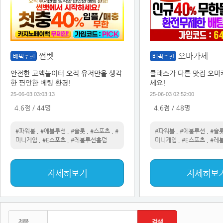
썬벳
오마카세
베픽추천
베픽추천
안전한 고액놀이터 오직 유저만을 생각
클래스가 다른 맛집 오마
한 편안한 베팅 환경!
세요!
25-06-03 03:03:13
25-06-03 02:52:00
4.6점 / 44명
4.6점 / 48명
#파워볼
,
#에볼루션
,
#슬롯
,
#스포츠
,
#
#파워볼
,
#에볼루션
,
#슬
미니게임
,
#E스포츠
,
#레볼루션홀덤
미니게임
,
#E스포츠
,
#레
자세히보기
자세히보