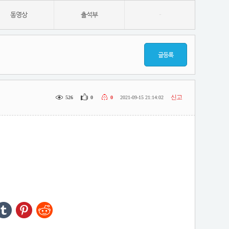
동영상
출석부
-
글등록
신고
526
0
0
2021-09-15 21:14:02