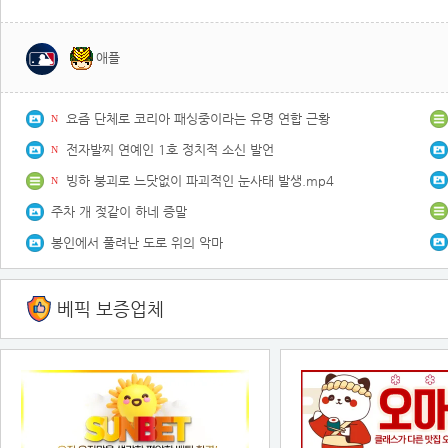
애플
요즘 단체로 코리아 패싱중이라는 유명 연합 근황
N
전자발찌 연예인 1호 정치적 소신 발언
N
빙하 붕괴로 느닷없이 파괴적인 눈사태 발생.mp4
N
주차 개 젖같이 하네 증말
봉인에서 풀려난 도로 위의 악마
베픽 보증업체