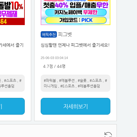
피그벳
베픽추천
카세에서 즐기
심심할땐 언제나 피그벳에서 즐기세요!
25-06-03 03:04:14
4.7점 / 44명
롯
,
#스포츠
,
#
#파워볼
,
#에볼루션
,
#슬롯
,
#스포츠
,
#
볼루션홀덤
미니게임
,
#E스포츠
,
#레볼루션홀덤
기
자세히보기