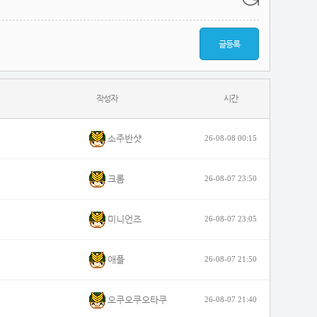
글등록
작성자
시간
소주반샷
26-08-08 00:15
크롬
26-08-07 23:50
미니언즈
26-08-07 23:05
애플
26-08-07 21:50
오쿠오쿠오타쿠
26-08-07 21:40