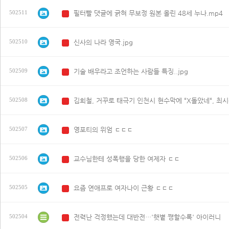
필터빨 댓글에 긁혀 무보정 원본 올린 48세 누나.mp4
502511
N
신사의 나라 영국.jpg
502510
N
기술 배우라고 조언하는 사람들 특징..jpg
502509
N
502508
N
영포티의 위엄 ㄷㄷㄷ
502507
N
교수님한테 성폭행을 당한 여제자 ㄷㄷ
502506
N
요즘 연애프로 여자나이 근황 ㄷㄷㄷ
502505
N
전력난 걱정했는데 대반전…'햇볕 쨍할수록' 아이러니
502504
N