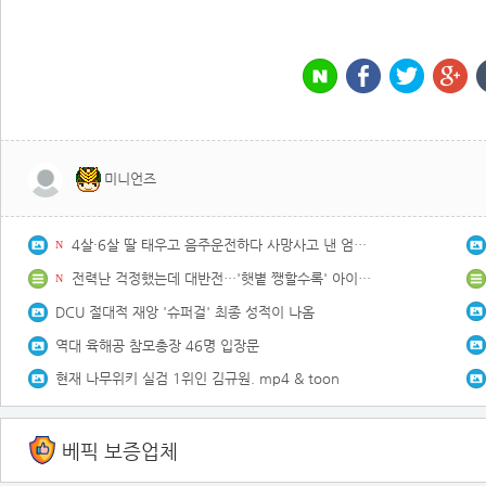
미니언즈
4살·6살 딸 태우고 음주운전하다 사망사고 낸 엄마…블랙박스 공개
N
전력난 걱정했는데 대반전…'햇볕 쨍할수록' 아이러니
N
DCU 절대적 재앙 '슈퍼걸' 최종 성적이 나옴
역대 육해공 참모총장 46명 입장문
현재 나무위키 실검 1위인 김규원. mp4 & toon
베픽 보증업체