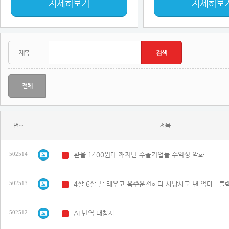
자세히보기
자세히보
전체
번호
제목
환율 1400원대 깨지면 수출기업들 수익성 악화
502514
N
502513
N
AI 번역 대참사
502512
N