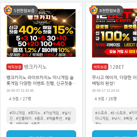
5천만원보증
8천만원보증
뱅크카지노
12BET
베픽보증
베픽보증
뱅크카지노 라이브카지노·미니게임·슬
무사고 메이저, 다양한 
롯게임 다양한 이벤트 진행, 신규첫충·
배팅의 완성!
재충·페이백·콤프 지급 혜택과 빠른충전
26-05-07 21:32:45
26-05-17 12:24:10
무제한환전 지원
4.9점 / 27명
4.9점 / 26명
#미니게임
,
#토지노
,
#가상게임
,
#실시
#스포츠
,
#E-스포츠
,
#카
간
,
#인플레이
,
#콤프
,
#에볼루션
,
#슬
미니게임
,
#낚시
,
#복권
,
롯
,
#페이백
,
#쿠폰
케노