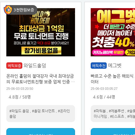
3천만원보증
와일드홀덤
에그벳
베픽보증
베픽추천
온라인 홀덤의 절대강자 국내 최대상금
빠르고 수준 높은 해외식 
의 무료토너먼트진행 보증 업체 인증 사
이터
이트
25-06-03 03:20:50
25-06-03 03:05:27
4.8점 / 58명
4.6점 / 44명
#와일드 홀덤
,
#홀덤 토너먼트
,
#온라인
#파워볼
,
#에볼루션
,
#슬
홀덤
미니게임
,
#E스포츠
,
#레