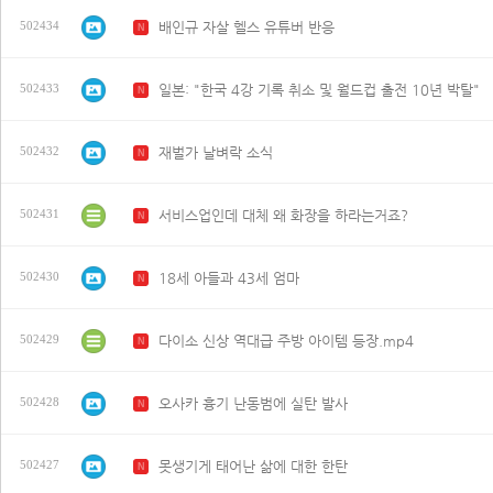
배인규 자살 헬스 유튜버 반응
502434
N
일본: "한국 4강 기록 취소 및 월드컵 출전 10년 박탈"
502433
N
재벌가 날벼락 소식
502432
N
서비스업인데 대체 왜 화장을 하라는거죠?
502431
N
18세 아들과 43세 엄마
502430
N
다이소 신상 역대급 주방 아이템 등장.mp4
502429
N
오사카 흉기 난동범에 실탄 발사
502428
N
못생기게 태어난 삶에 대한 한탄
502427
N