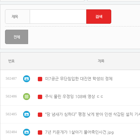
전체
번호
제목
미7공군 무단침입한 대진연 학생의 정체
502487
N
주식 물린 우정잉 108배 영상 ㄷㄷ
502486
N
“땀 냄새가 심하다” 평점 낮게 받아 인센 삭감된 설치 기사
502485
N
7년 키운개가 1살아기 물어죽인사건.jpg
502484
N