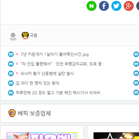
극혐
7년 키운개가 1살아기 물어죽인사건.jpg
N
“차 진입 불편해서”…인천 부평감리교회, 도로 중앙선 ‘검은 페인트’로
N
오사카 흉기 난동범에 실탄 발사
N
집 마다 한 명씩 있는 환자
하루만에 20 정도 벌고 기분 째진 택시기사 아저씨
베픽 보증업체