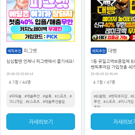
피그벳
대빵
베픽추천
베픽추천
심심할땐 언제나 피그벳에서 즐기세요!
1등 유일고액보증업체 B
벤픽후마감 가입첫충 40
벤트
25-06-03 03:04:14
25-06-03 02:45:44
4.7점 / 44명
4.7점 / 47명
#파워볼
,
#에볼루션
,
#슬롯
,
#스포츠
,
#
#BJ솔랭
,
#벤픽후마감
,
#
미니게임
,
#E스포츠
,
#레볼루션홀덤
루션
,
#스포츠
,
#미니게임
홀덤
자세히보기
자세히보