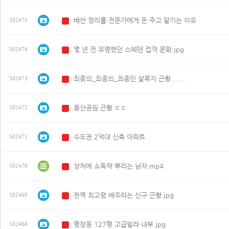
배선 정리를 전문가에게 돈 주고 맡기는 이유
502475
N
몇 년 전 유명했던 스웨덴 접객 문화.jpg
502474
N
최종의_최종의_최종인 살목지 근황.......
502473
N
용산공원 근황 ㄷㄷ
502472
N
수도권 2억대 신축 아파트
502471
N
상처에 소독약 뿌리는 남자.mp4
502470
N
현역 최고령 배우라는 신구 근황.jpg
502469
N
평창동 127평 고급빌라 내부.jpg
502468
N