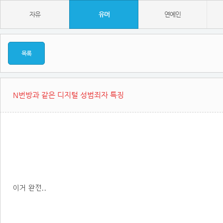
자유
유머
연예인
목록
N번방과 같은 디지털 성범죄자 특징
이거 완전..