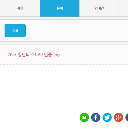
자유
유머
연예인
목록
20대 청년의 소나타 인증.jpg