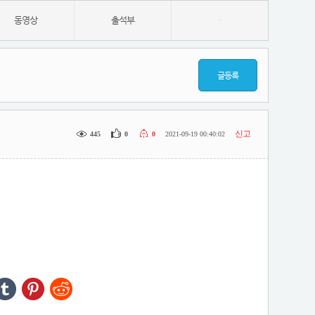
동영상
출석부
-
글등록
신고
445
0
0
2021-09-19 00:40:02