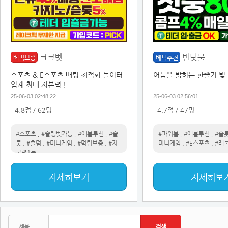
크크벳
반딧불
베픽보증
베픽추천
스포츠 & E스포츠 배팅 최적화 놀이터
어둠을 밝히는 한줄기 빛
업계 최대 자본력 !
25-06-03 02:48:22
25-06-03 02:56:01
4.8점 / 62명
4.7점 / 47명
#스포츠
,
#솔랭벳가능
,
#에볼루션
,
#슬
#파워볼
,
#에볼루션
,
#슬
롯
,
#홀덤
,
#미니게임
,
#먹튀보증
,
#자
미니게임
,
#E스포츠
,
#레
본력1등
자세히보기
자세히보