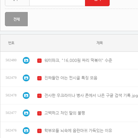
전체
번호
제목
워터파크, "16,000원 짜리 떡볶이" 수준
502480
N
진짜들만 아는 찐시골 특징 모음
502479
N
전사한 우크라이나 병사 폰에서 나온 구글 검색 기록.jpg
502478
N
고백하고 차인 딸의 불평
502477
N
학부모들 뇌속에 음란마귀 가득있는 이유
502476
N