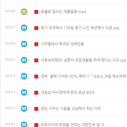
호불호 갈리는 여름음료.mp4
502318
N
휴가 조작해서 138일 휴가 나간 육군병사 수준.jpg
502317
N
지하철에서 목격된 연예인들
502316
N
이혼숙려캠프] 남편이 은둔생활을 하게 됐다는 이유.jpg
502315
N
정부, 올해 가석방 30% 확대 ㄷ "교도소 과밀 해소위해
502314
N
네일샵 여사장에게 문자 보낸 80대
502313
N
점심 사주는 사람을 조심해야 하는 이유
502312
N
아프리카에 희망을 전하는 대한민국 쌀 'K
502311
N