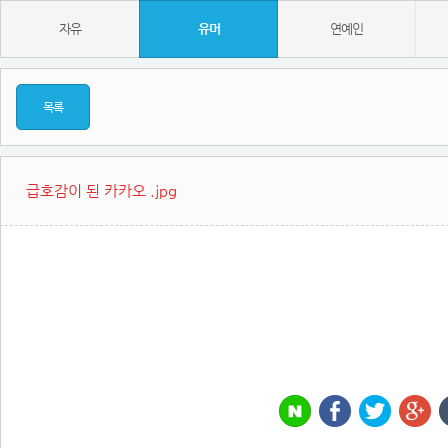
자유
유머
연예인
목록
급호감이 된 카카오 .jpg