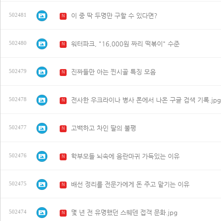
이 중 딱 두명만 구할 수 있다면?
502481
N
워터파크, "16,000원 짜리 떡볶이" 수준
502480
N
진짜들만 아는 찐시골 특징 모음
502479
N
전사한 우크라이나 병사 폰에서 나온 구글 검색 기록.jpg
502478
N
고백하고 차인 딸의 불평
502477
N
학부모들 뇌속에 음란마귀 가득있는 이유
502476
N
배선 정리를 전문가에게 돈 주고 맡기는 이유
502475
N
몇 년 전 유명했던 스웨덴 접객 문화.jpg
502474
N