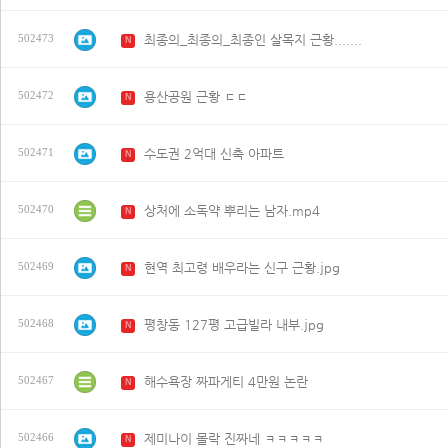
최종의_최종의_최종인 살목지 근황.......
502473
N
용산공원 근황 ㄷㄷ
502472
N
수도권 2억대 신축 아파트
502471
N
상처에 소독약 뿌리는 남자.mp4
502470
N
현역 최고령 배우라는 신구 근황.jpg
502469
N
평창동 127평 고급빌라 내부.jpg
502468
N
해수욕장 짜파게티 4만원 논란
502467
N
제미나이 몰락 진짜네 ㅋㅋㅋㅋㅋ
502466
N