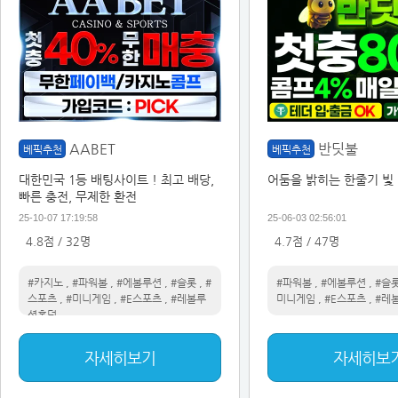
AABET
반딧불
베픽추천
베픽추천
대한민국 1등 배팅사이트 ! 최고 배당,
어둠을 밝히는 한줄기 빛
빠른 충전, 무제한 환전
25-10-07 17:19:58
25-06-03 02:56:01
4.8점 / 32명
4.7점 / 47명
#카지노
,
#파워볼
,
#에볼루션
,
#슬롯
,
#
#파워볼
,
#에볼루션
,
#슬
스포츠
,
#미니게임
,
#E스포츠
,
#레볼루
미니게임
,
#E스포츠
,
#레
션홀덤
자세히보기
자세히보