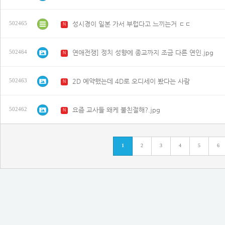
성시경이 일본 가서 부럽다고 느끼는거 ㄷㄷ
502465
N
연애전쟁] 정치 성향에 종교까지 조금 다른 연인.jpg
502464
N
2D 예약했는데 4D로 오디세이 봤다는 사람
502463
N
요즘 교사들 왜케 불친절해?.jpg
502462
N
1
2
3
4
5
6