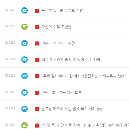
은근히 있다는 유튜브 취향
502327
N
자전거 수리 고인물
502326
N
어제자 카스테라 사건
502325
N
태국 축구경기 중 벼락 맞아 선수 사망
502324
N
"우리 딸! 아빠가 한 마리 8천원하는 보리새우 사왔어!"
502323
N
3년간 콜라먹은 남자 최후
502322
N
골프장 가까이 사는 집 아빠의 취미.jpg
502321
N
502320
N