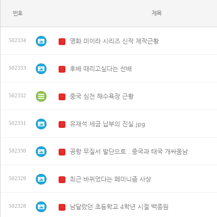
번호
제목
영화 미이라 시리즈 신작 제작근황
502334
N
후배 때리고싶다는 선배
502333
N
중국 심천 해수욕장 근황
502332
N
유재석 세금 납부의 진실.jpg
502331
N
공항 무질서 발단으로...중국과 태국 개싸움남.
502330
N
최근 바뀌었다는 페미니즘 사상
502329
N
남달랐던 초등학교 4학년 시절 백종원
502328
N