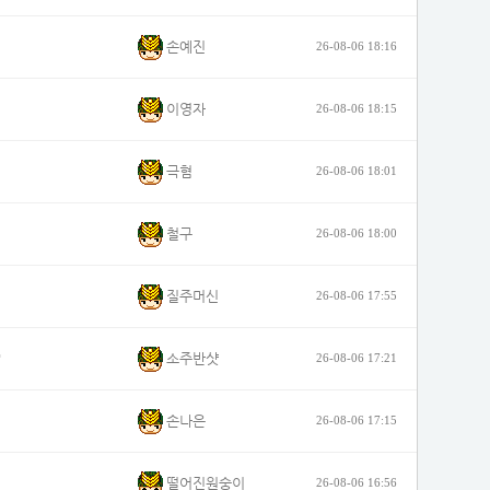
손예진
26-08-06 18:16
이영자
26-08-06 18:15
극혐
26-08-06 18:01
철구
26-08-06 18:00
질주머신
26-08-06 17:55
소주반샷
"
26-08-06 17:21
손나은
26-08-06 17:15
떨어진원숭이
26-08-06 16:56