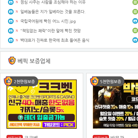
점심 사주는 사람을 조심해야 하는 이유
N
일베놈들은 지가 일베라는 것을 모른다.
N
국립국어원에 빡친 어느 시민.jpg
N
"책임없는 쾌락"이란 말에 빡친 캣맘
N
백대표가 진짜로 한국에 최초 들여온 음식
N
베픽 보증업체
2천만원보증
5천만원보증