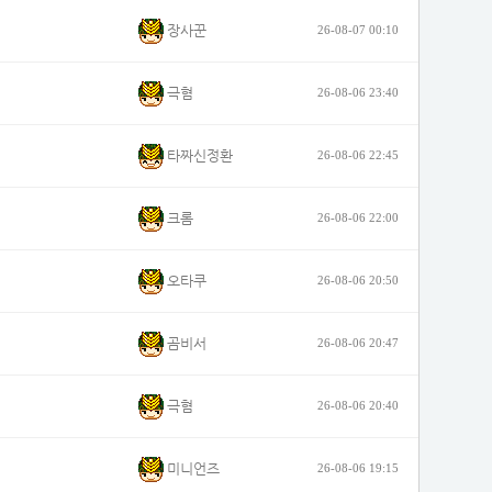
장사꾼
26-08-07 00:10
극혐
26-08-06 23:40
타짜신정환
26-08-06 22:45
크롬
26-08-06 22:00
오타쿠
26-08-06 20:50
곰비서
26-08-06 20:47
극혐
26-08-06 20:40
미니언즈
26-08-06 19:15