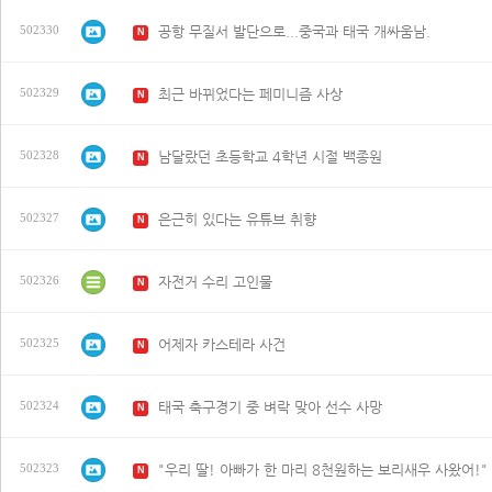
공항 무질서 발단으로...중국과 태국 개싸움남.
502330
N
최근 바뀌었다는 페미니즘 사상
502329
N
남달랐던 초등학교 4학년 시절 백종원
502328
N
은근히 있다는 유튜브 취향
502327
N
자전거 수리 고인물
502326
N
어제자 카스테라 사건
502325
N
태국 축구경기 중 벼락 맞아 선수 사망
502324
N
"우리 딸! 아빠가 한 마리 8천원하는 보리새우 사왔어!"
502323
N