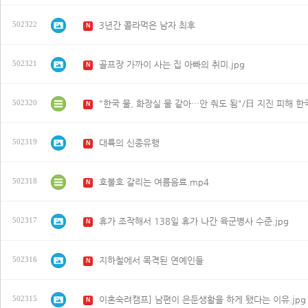
3년간 콜라먹은 남자 최후
502322
N
골프장 가까이 사는 집 아빠의 취미.jpg
502321
N
502320
N
대륙의 신종유행
502319
N
호불호 갈리는 여름음료.mp4
502318
N
휴가 조작해서 138일 휴가 나간 육군병사 수준.jpg
502317
N
지하철에서 목격된 연예인들
502316
N
이혼숙려캠프] 남편이 은둔생활을 하게 됐다는 이유.jpg
502315
N