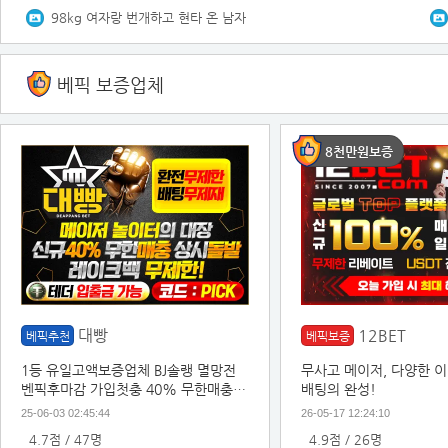
98kg 여자랑 번개하고 현타 온 남자
베픽 보증업체
8천만원보증
대빵
12BET
베픽추천
베픽보증
1등 유일고액보증업체 BJ솔랭 멸망전
무사고 메이저, 다양한 
벤픽후마감 가입첫충 40% 무한매충이
배팅의 완성!
벤트
25-06-03 02:45:44
26-05-17 12:24:10
4.7점 / 47명
4.9점 / 26명