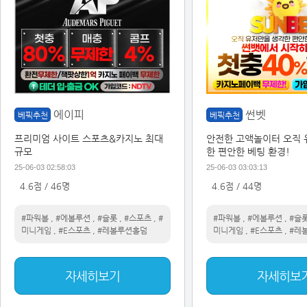
에이피
썬벳
베픽추천
베픽추천
프리미엄 사이트 스포츠&카지노 최대
안전한 고액놀이터 오직 
규모
한 편안한 베팅 환경!
25-06-03 02:58:03
25-06-03 03:03:13
4.6점 / 46명
4.6점 / 44명
#파워볼
,
#에볼루션
,
#슬롯
,
#스포츠
,
#
#파워볼
,
#에볼루션
,
#슬
미니게임
,
#E스포츠
,
#레볼루션홀덤
미니게임
,
#E스포츠
,
#레
자세히보기
자세히보