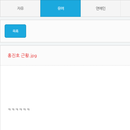
자유
유머
연예인
목록
홍진호 근황.jpg
ㅋㅋㅋㅋㅋㅋ