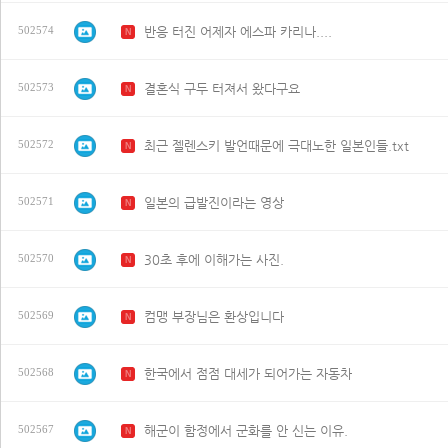
반응 터진 어제자 에스파 카리나....
502574
N
결혼식 구두 터져서 왔다구요
502573
N
최근 젤렌스키 발언때문에 극대노한 일본인들.txt
502572
N
일본의 급발진이라는 영상
502571
N
30초 후에 이해가는 사진.
502570
N
컴맹 부장님은 환상입니다
502569
N
한국에서 점점 대세가 되어가는 자동차
502568
N
해군이 함정에서 군화를 안 신는 이유.
502567
N