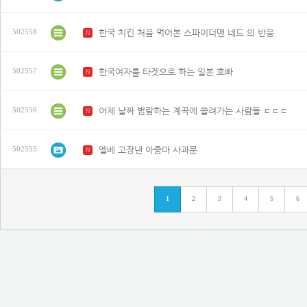
한국 치킨 처음 먹어본 스파이더맨 네드 의 반응
502558
N
한국여자를 타겟으로 하는 일본 호빠
502557
N
어제 날짜 범람하는 계곡에 쓸려가는 사람들 ㄷㄷㄷ
502556
N
엘베 고장낸 아줌마 사과문
502555
N
1
2
3
4
5
6