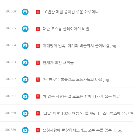
10년간 매일 종이컵 주운 아주머니
502566
N
대만 코스튬 플레이어의 비밀
502565
N
어깨빵의 민족, 아기띠 버클까지 풀어버림.jpg
502564
N
판새가 미친 새끼들...
502563
N
'단 한컷' : 홈플러스 노동자들의 마음.jpg
502562
N
차 없는 사람은 잘 모르는 밤에 나가기 싫은 이유
502561
N
`그날` 이후 1020 여성 안 돌아왔다…스타벅스에 생긴 `
502560
N
요청사항에 번창하세요라고 쓰는 분들 있는데.jpg
502559
N