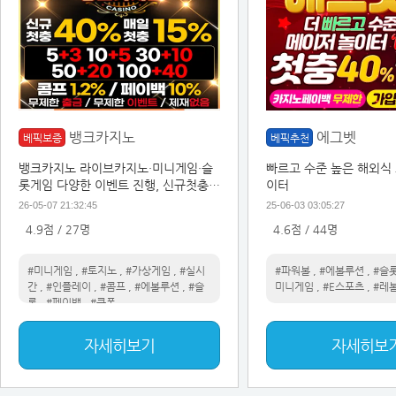
뱅크카지노
에그벳
베픽보증
베픽추천
뱅크카지노 라이브카지노·미니게임·슬
빠르고 수준 높은 해외식 
롯게임 다양한 이벤트 진행, 신규첫충·
이터
재충·페이백·콤프 지급 혜택과 빠른충전
26-05-07 21:32:45
25-06-03 03:05:27
무제한환전 지원
4.9점 / 27명
4.6점 / 44명
#미니게임
,
#토지노
,
#가상게임
,
#실시
#파워볼
,
#에볼루션
,
#슬
간
,
#인플레이
,
#콤프
,
#에볼루션
,
#슬
미니게임
,
#E스포츠
,
#레
롯
,
#페이백
,
#쿠폰
자세히보기
자세히보