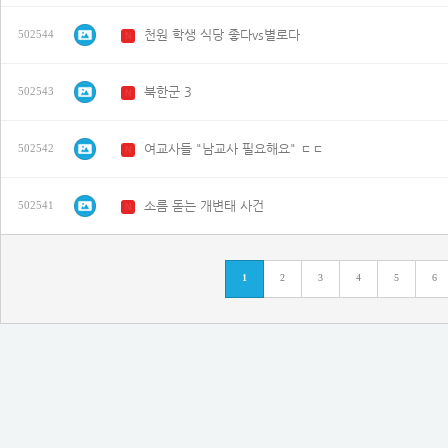
천원 학생 식당 좋다vs별로다
502544
N
북한군 3
502543
N
여교사들 "남교사 필요해요" ㄷㄷ
502542
N
소름 돋는 개변태 사건
502541
N
1
2
3
4
5
6