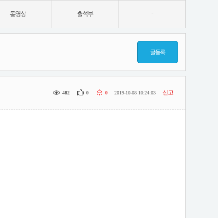
동영상
출석부
-
글등록
신고
482
0
0
2019-10-08 10:24:03