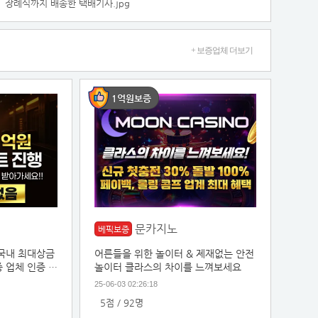
장례식까지 배송한 택배기사.jpg
+ 보증업체 더보기
1억원보증
문카지노
베픽보증
국내 최대상금
어른들을 위한 놀이터 & 제재없는 안전
 업체 인증 사
놀이터 클라스의 차이를 느껴보세요
25-06-03 02:26:18
5점 / 92명