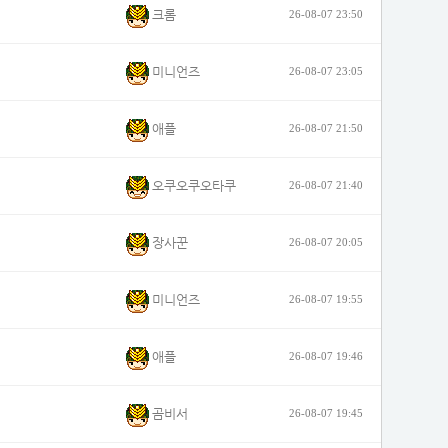
크롬
26-08-07 23:50
미니언즈
26-08-07 23:05
애플
26-08-07 21:50
오쿠오쿠오타쿠
26-08-07 21:40
장사꾼
26-08-07 20:05
미니언즈
26-08-07 19:55
애플
26-08-07 19:46
곰비서
26-08-07 19:45