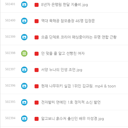
8년차 은행원 한달 지출비.jpg
502401
N
역대 육해공 참모총장 46명 입장문
502400
N
요즘 단체로 코리아 패싱중이라는 유명 연합 근황
502399
N
안 맞을 줄 알고 선빵친 여자
502398
N
서양 누나의 인생 조언.jpg
502397
N
현재 나무위키 실검 1위인 김규원. mp4 & toon
502396
N
전자발찌 연예인 1호 정치적 소신 발언
502395
N
알고보니 흙수저 출신인 배우 이성경.jpg
502394
N