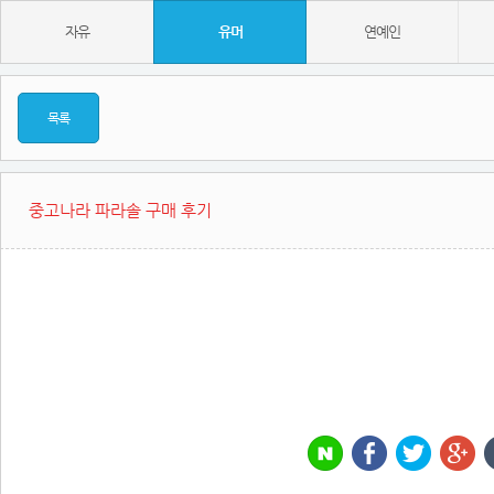
자유
유머
연예인
목록
중고나라 파라솔 구매 후기