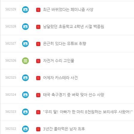
최근 바뀌었다는 페미니즘 사상
502329
N
남달랐던 초등학교 4학년 시절 백종원
502328
N
은근히 있다는 유튜브 취향
502327
N
자전거 수리 고인물
502326
N
어제자 카스테라 사건
502325
N
태국 축구경기 중 벼락 맞아 선수 사망
502324
N
"우리 딸! 아빠가 한 마리 8천원하는 보리새우 사왔어!"
502323
N
3년간 콜라먹은 남자 최후
502322
N