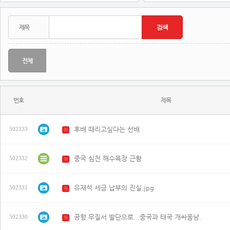
전체
번호
제목
후배 때리고싶다는 선배
502333
N
중국 심천 해수욕장 근황
502332
N
유재석 세금 납부의 진실.jpg
502331
N
공항 무질서 발단으로...중국과 태국 개싸움남.
502330
N