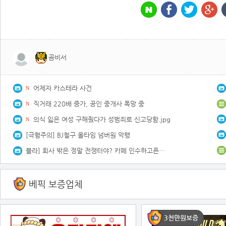
곰비서
어제자 카스테라 사건
N
직거래 220배 증가, 공인 중개사 폭망 중
N
의식 잃은 여성 구해줬다가 성범죄로 신고당함.jpg
N
[극혐주의] BJ철구 올타임 넘버원 악행
블라] 회사 밖은 정말 전쟁터야? 카페 인수하고픈데.txt
베픽 보증업체
3천만원보증