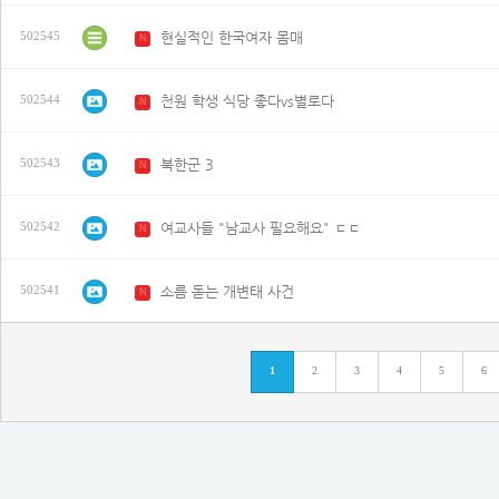
현실적인 한국여자 몸매
502545
N
천원 학생 식당 좋다vs별로다
502544
N
북한군 3
502543
N
여교사들 "남교사 필요해요" ㄷㄷ
502542
N
소름 돋는 개변태 사건
502541
N
1
2
3
4
5
6