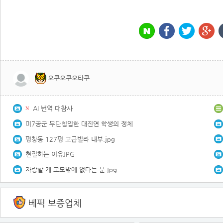
오쿠오쿠오타쿠
AI 번역 대참사
N
미7공군 무단침입한 대진연 학생의 정체
평창동 127평 고급빌라 내부.jpg
현질하는 이유JPG
자랑할 게 고모밖에 없다는 분.jpg
베픽 보증업체