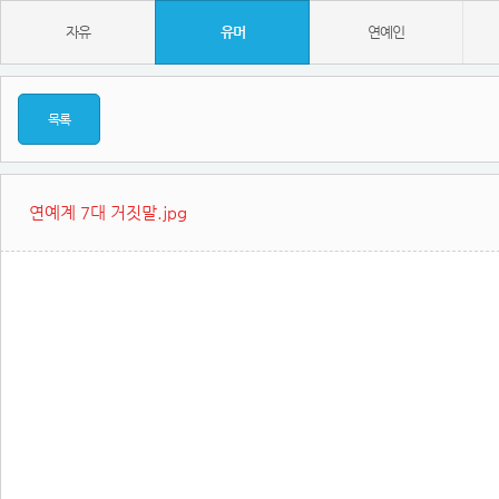
자유
유머
연예인
목록
연예계 7대 거짓말.jpg