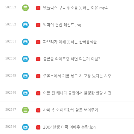
넷플릭스 구독 취소를 못하는 이유.mp4
502553
N
악마의 편집 레전드.jpg
502552
N
파브리가 이해 못하는 한국음식들
502551
N
불륜을 와이프랑 하면 되는거 아님?
502550
N
주유소에서 기름 넣고 차 고장 났다는 차주
502549
N
이틀 전 캐나다 공항에서 발생한 황당 사건
502548
N
샤워 후 와이프한테 알몸 보여주기
502547
N
2004년생 미국 여배우 논란.jpg
502546
N