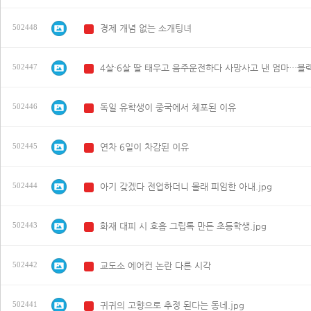
경제 개념 없는 소개팅녀
502448
N
502447
N
독일 유학생이 중국에서 체포된 이유
502446
N
연차 6일이 차감된 이유
502445
N
아기 갖겠다 전업하더니 몰래 피임한 아내.jpg
502444
N
화재 대피 시 호흡 그립톡 만든 초등학생.jpg
502443
N
교도소 에어컨 논란 다른 시각
502442
N
귀귀의 고향으로 추정 된다는 동네.jpg
502441
N