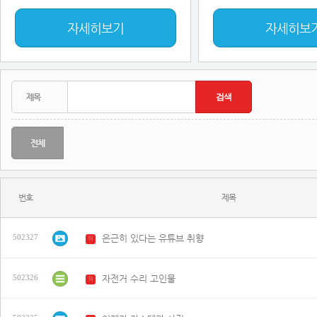
자세히보기
자세히보
전체
번호
제목
은근히 있다는 유튜브 취향
502327
N
자전거 수리 고인물
502326
N