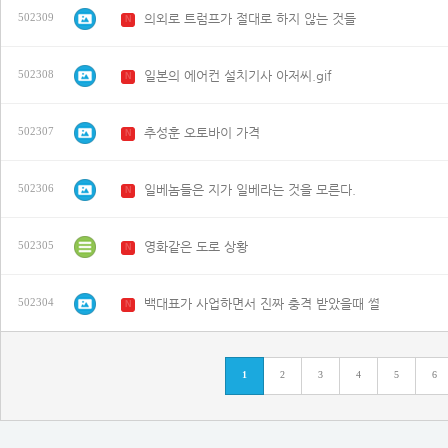
의외로 트럼프가 절대로 하지 않는 것들
502309
N
일본의 에어컨 설치기사 아저씨.gif
502308
N
추성훈 오토바이 가격
502307
N
일베놈들은 지가 일베라는 것을 모른다.
502306
N
영화같은 도로 상황
502305
N
백대표가 사업하면서 진짜 충격 받았을때 썰
502304
N
1
2
3
4
5
6