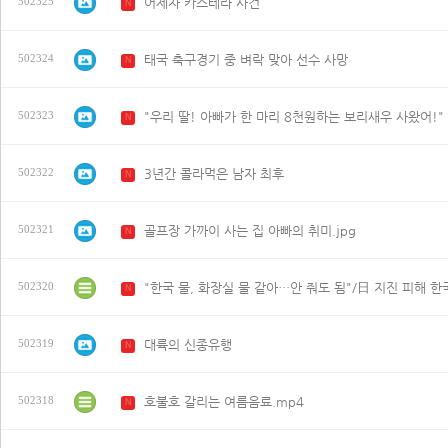
어제자 카스테라 사건
502325
N
태국 축구경기 중 벼락 맞아 선수 사망
502324
N
"우리 딸! 아빠가 한 마리 8천원하는 보리새우 사왔어!"
502323
N
3년간 콜라먹은 남자 최후
502322
N
골프장 가까이 사는 집 아빠의 취미.jpg
502321
N
502320
N
대륙의 신종유행
502319
N
호불호 갈리는 여름음료.mp4
502318
N