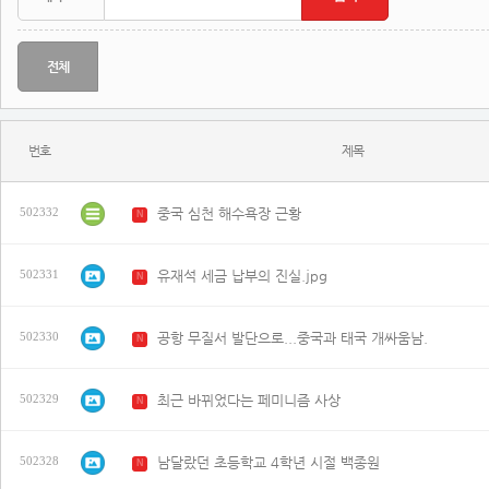
전체
번호
제목
중국 심천 해수욕장 근황
502332
N
유재석 세금 납부의 진실.jpg
502331
N
공항 무질서 발단으로...중국과 태국 개싸움남.
502330
N
최근 바뀌었다는 페미니즘 사상
502329
N
남달랐던 초등학교 4학년 시절 백종원
502328
N