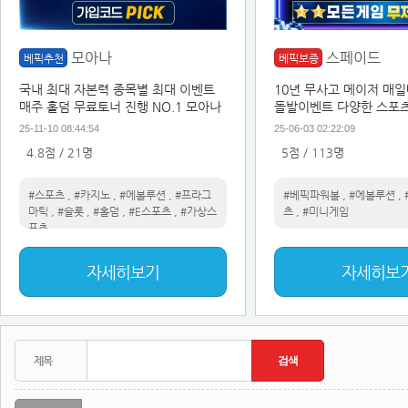
모아나
스페이드
베픽추천
베픽보증
국내 최대 자본력 종목별 최대 이벤트
10년 무사고 메이저 매
매주 홀덤 무료토너 진행 NO.1 모아나
돌발이벤트 다양한 스포
25-11-10 08:44:54
25-06-03 02:22:09
4.8점 / 21명
5점 / 113명
#스포츠
,
#카지노
,
#에볼루션
,
#프라그
#베픽파워볼
,
#에볼루션
,
마틱
,
#슬롯
,
#홀덤
,
#E스포츠
,
#가상스
츠
,
#미니게임
포츠
자세히보기
자세히보