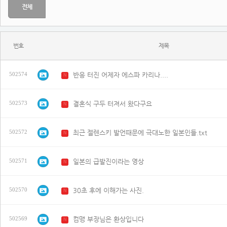
전체
번호
제목
반응 터진 어제자 에스파 카리나....
502574
N
결혼식 구두 터져서 왔다구요
502573
N
최근 젤렌스키 발언때문에 극대노한 일본인들.txt
502572
N
일본의 급발진이라는 영상
502571
N
30초 후에 이해가는 사진.
502570
N
컴맹 부장님은 환상입니다
502569
N