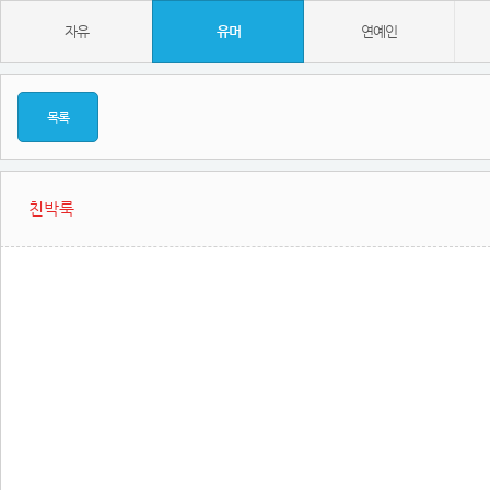
자유
유머
연예인
목록
친박룩