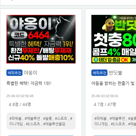
야옹이
반딧불
베픽추천
베픽추천
특별한 혜택! 자금력 1위!
어둠을 밝히는 한줄기 빛
25-06-03 02:50:48
25-06-03 02:56:01
4.8점 / 44명
4.7점 / 47명
#파워볼
,
#에볼루션
,
#슬롯
,
#스포츠
,
#
#파워볼
,
#에볼루션
,
#슬
미니게임
,
#E스포츠
,
#레볼루션홀덤
미니게임
,
#E스포츠
,
#레